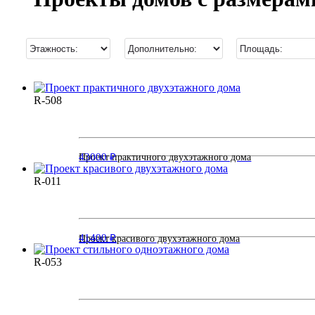
R-508
43000 ₽
Проект практичного двухэтажного дома
R-011
41400 ₽
Проект красивого двухэтажного дома
R-053