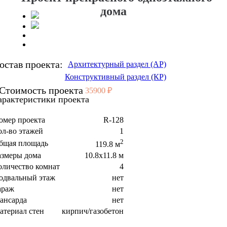
дома
остав проекта:
Архитектурный раздел (АР)
Конструктивный раздел (КР)
Стоимость проекта
35900 ₽
арактеристики проекта
омер проекта
R-128
ол-во этажей
1
2
бщая площадь
119.8 м
азмеры дома
10.8x11.8 м
оличество комнат
4
одвальный этаж
нет
араж
нет
ансарда
нет
атериал стен
кирпич/газобетон