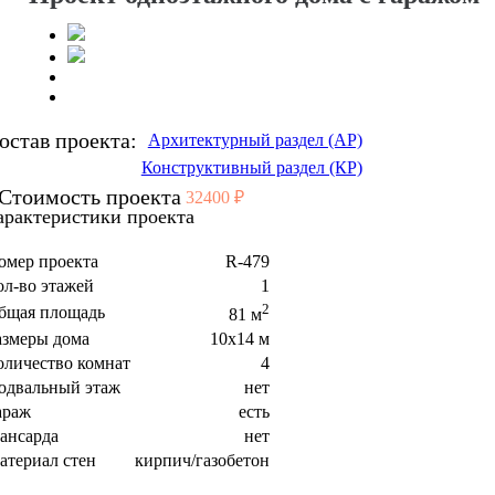
остав проекта:
Архитектурный раздел (АР)
Конструктивный раздел (КР)
Стоимость проекта
32400 ₽
арактеристики проекта
омер проекта
R-479
ол-во этажей
1
2
бщая площадь
81 м
азмеры дома
10x14 м
оличество комнат
4
одвальный этаж
нет
араж
есть
ансарда
нет
атериал стен
кирпич/газобетон