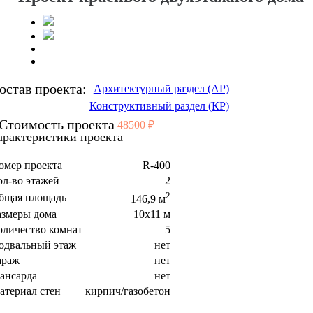
остав проекта:
Архитектурный раздел (АР)
Конструктивный раздел (КР)
Стоимость проекта
48500 ₽
арактеристики проекта
омер проекта
R-400
ол-во этажей
2
2
бщая площадь
146,9 м
азмеры дома
10x11 м
оличество комнат
5
одвальный этаж
нет
араж
нет
ансарда
нет
атериал стен
кирпич/газобетон