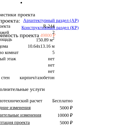
ристики проекта
проекта:
Архитектурный раздел (АР)
оекта
R-244
Конструктивный раздел (КР)
тажей
2
оимость проекта
49800 ₽
2
лощадь
150.89 м
дома
10.64x13.16 м
во комнат
5
ый этаж
нет
нет
а
нет
 стен
кирпич/газобетон
олнительные услуги
лотехнический расчет
Бесплатно
дние изменения
5000 ₽
чительные изменения
10000 ₽
птация проекта
5000 ₽