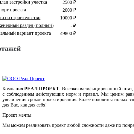
план застройки участка
2500 ₽
порт проекта
2000 ₽
та на строительство
10000 ₽
енерный раздел (полный)
- ₽
кальный вариант проекта
49800 ₽
этажей
Компания
РЕАЛ ПРОЕКТ
. Высококвалифицированный штат, 
с соблюдением действующих норм и правил. Мы ценим равно
увеличения сроков проектирования. Более половины новых за
для Вас, как для себя!
Проект мечты
Мы можем реализовать проект любой сложности даже по понра