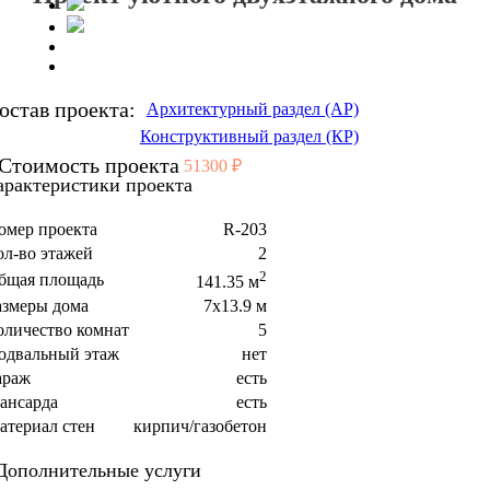
остав проекта:
Архитектурный раздел (АР)
Конструктивный раздел (КР)
Стоимость проекта
51300 ₽
арактеристики проекта
омер проекта
R-203
ол-во этажей
2
2
бщая площадь
141.35 м
азмеры дома
7x13.9 м
оличество комнат
5
одвальный этаж
нет
араж
есть
ансарда
есть
атериал стен
кирпич/газобетон
Дополнительные услуги