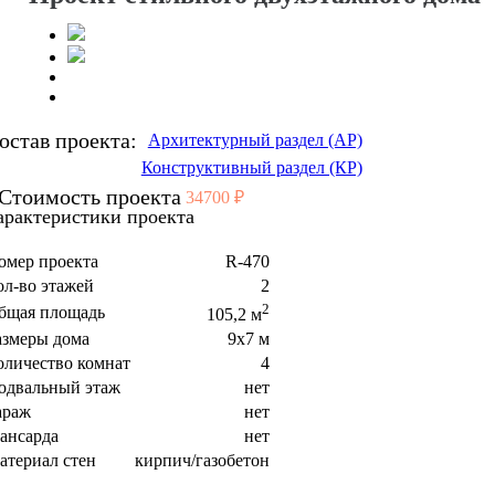
остав проекта:
Архитектурный раздел (АР)
Конструктивный раздел (КР)
Стоимость проекта
34700 ₽
арактеристики проекта
омер проекта
R-470
ол-во этажей
2
2
бщая площадь
105,2 м
азмеры дома
9x7 м
оличество комнат
4
одвальный этаж
нет
араж
нет
ансарда
нет
атериал стен
кирпич/газобетон