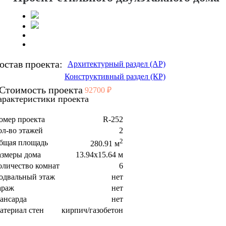
остав проекта:
Архитектурный раздел (АР)
Конструктивный раздел (КР)
Стоимость проекта
92700 ₽
арактеристики проекта
омер проекта
R-252
ол-во этажей
2
2
бщая площадь
280.91 м
азмеры дома
13.94x15.64 м
оличество комнат
6
одвальный этаж
нет
араж
нет
ансарда
нет
атериал стен
кирпич/газобетон