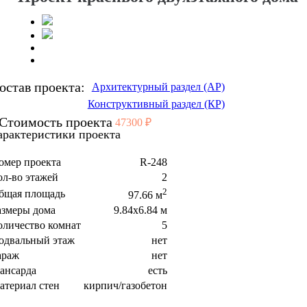
остав проекта:
Архитектурный раздел (АР)
Конструктивный раздел (КР)
Стоимость проекта
47300 ₽
арактеристики проекта
омер проекта
R-248
ол-во этажей
2
2
бщая площадь
97.66 м
азмеры дома
9.84x6.84 м
оличество комнат
5
одвальный этаж
нет
араж
нет
ансарда
есть
атериал стен
кирпич/газобетон