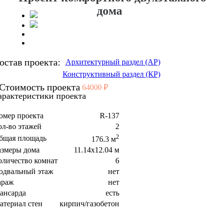
дома
остав проекта:
Архитектурный раздел (АР)
Конструктивный раздел (КР)
Стоимость проекта
64000 ₽
арактеристики проекта
омер проекта
R-137
ол-во этажей
2
2
бщая площадь
176.3 м
азмеры дома
11.14x12.04 м
оличество комнат
6
одвальный этаж
нет
араж
нет
ансарда
есть
атериал стен
кирпич/газобетон