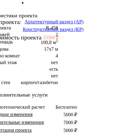
ристики проекта
проекта:
Архитектурный раздел (АР)
оекта
R-458
Конструктивный раздел (КР)
тажей
2
оимость проекта
33300 ₽
2
лощадь
100,8 м
дома
17x7 м
во комнат
4
ый этаж
нет
есть
а
нет
 стен
кирпич/газобетон
олнительные услуги
лотехнический расчет
Бесплатно
дние изменения
5000 ₽
чительные изменения
7000 ₽
птация проекта
5000 ₽