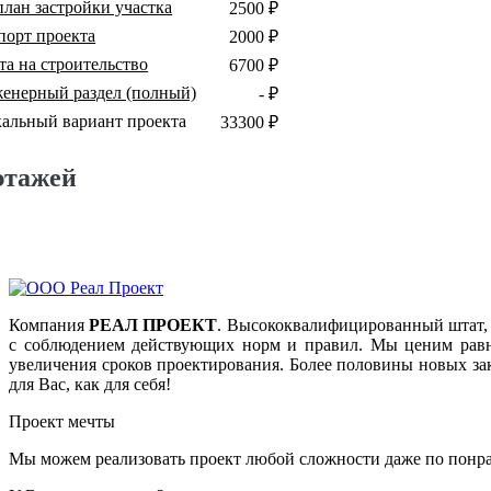
план застройки участка
2500 ₽
порт проекта
2000 ₽
та на строительство
6700 ₽
енерный раздел (полный)
- ₽
кальный вариант проекта
33300 ₽
этажей
Компания
РЕАЛ ПРОЕКТ
. Высококвалифицированный штат, 
с соблюдением действующих норм и правил. Мы ценим равно
увеличения сроков проектирования. Более половины новых за
для Вас, как для себя!
Проект мечты
Мы можем реализовать проект любой сложности даже по понра