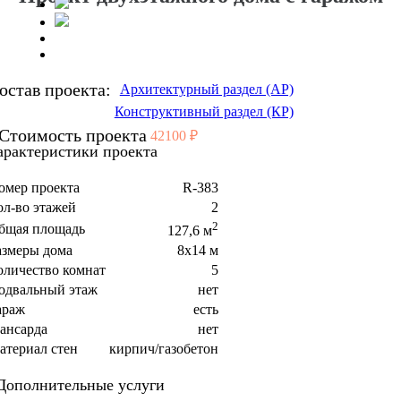
остав проекта:
Архитектурный раздел (АР)
Конструктивный раздел (КР)
Стоимость проекта
42100 ₽
арактеристики проекта
омер проекта
R-383
ол-во этажей
2
2
бщая площадь
127,6 м
азмеры дома
8x14 м
оличество комнат
5
одвальный этаж
нет
араж
есть
ансарда
нет
атериал стен
кирпич/газобетон
Дополнительные услуги