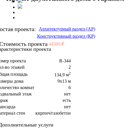
остав проекта:
Архитектурный раздел (АР)
Конструктивный раздел (КР)
Стоимость проекта
44500 ₽
арактеристики проекта
омер проекта
R-344
ол-во этажей
2
2
бщая площадь
134,9 м
азмеры дома
9x13 м
оличество комнат
6
одвальный этаж
нет
араж
есть
ансарда
нет
атериал стен
кирпич/газобетон
Дополнительные услуги