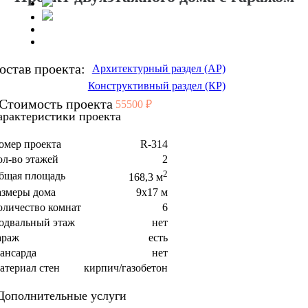
остав проекта:
Архитектурный раздел (АР)
Конструктивный раздел (КР)
Стоимость проекта
55500 ₽
арактеристики проекта
омер проекта
R-314
ол-во этажей
2
2
бщая площадь
168,3 м
азмеры дома
9x17 м
оличество комнат
6
одвальный этаж
нет
араж
есть
ансарда
нет
атериал стен
кирпич/газобетон
Дополнительные услуги