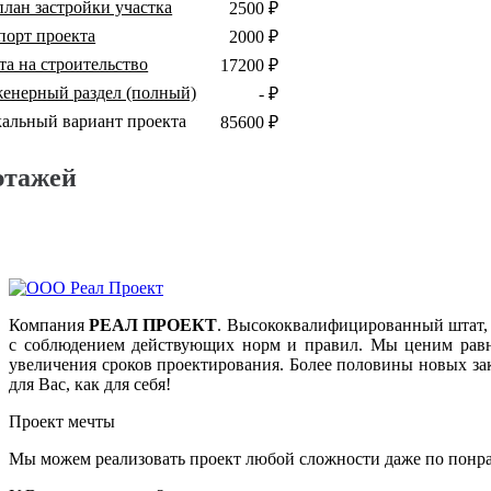
план застройки участка
2500 ₽
порт проекта
2000 ₽
та на строительство
17200 ₽
енерный раздел (полный)
- ₽
кальный вариант проекта
85600 ₽
этажей
Компания
РЕАЛ ПРОЕКТ
. Высококвалифицированный штат, 
с соблюдением действующих норм и правил. Мы ценим равно
увеличения сроков проектирования. Более половины новых за
для Вас, как для себя!
Проект мечты
Мы можем реализовать проект любой сложности даже по понра