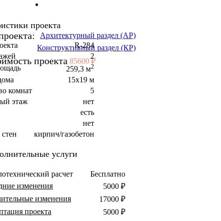
ристики проекта
проекта:
Архитектурный раздел (АР)
оекта
R-284
Конструктивный раздел (КР)
тажей
2
оимость проекта
85600 ₽
2
лощадь
259,3 м
дома
15x19 м
во комнат
5
ый этаж
нет
есть
а
нет
 стен
кирпич/газобетон
олнительные услуги
лотехнический расчет
Бесплатно
дние изменения
5000 ₽
чительные изменения
17000 ₽
птация проекта
5000 ₽