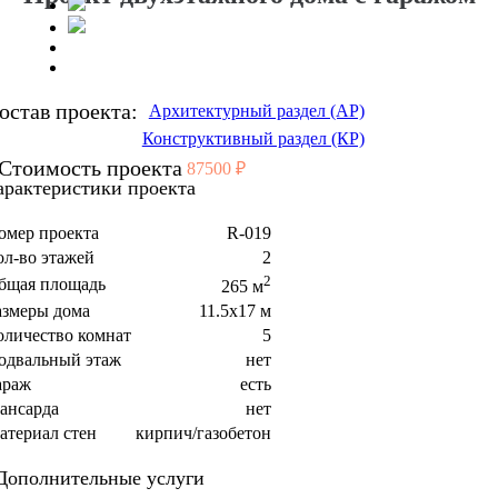
остав проекта:
Архитектурный раздел (АР)
Конструктивный раздел (КР)
Стоимость проекта
87500 ₽
арактеристики проекта
омер проекта
R-019
ол-во этажей
2
2
бщая площадь
265 м
азмеры дома
11.5х17 м
оличество комнат
5
одвальный этаж
нет
араж
есть
ансарда
нет
атериал стен
кирпич/газобетон
Дополнительные услуги